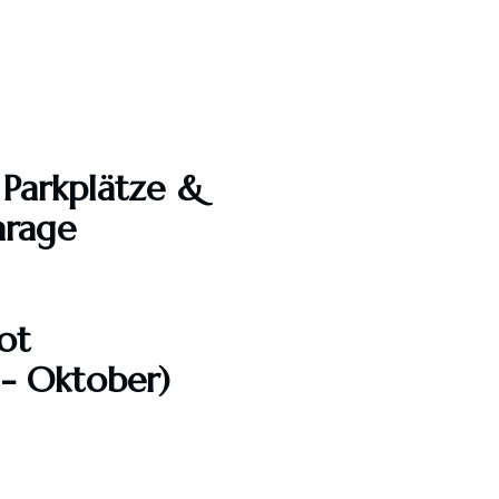
 Parkplätze &
arage
ot
 - Oktober)